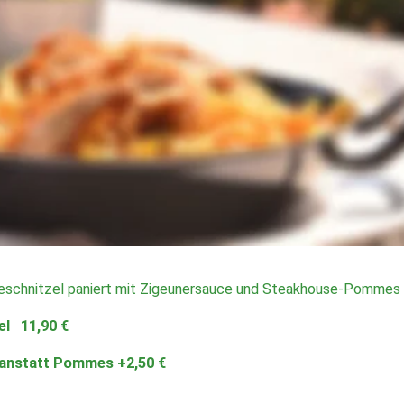
 wird das Huhn und die Ente mit Austernsauce zubereitet - Auf Wu
Gewürzgurke                                             und frischem Salat 
1
bert, serviert mit Toast, Butter und Preiselbeeren oder mit d
€
eschnitzel paniert mit Champignon-Rahm-Sauce & Steakhouse
schnitzel „Wiener Art“ mit Steakhouse-Pommes, Preiselbeeren 
schnitzel paniert mit Zigeunersauce und Steakhouse-Pommes 
l   11,90 €
 anstatt Pommes +2,50 €