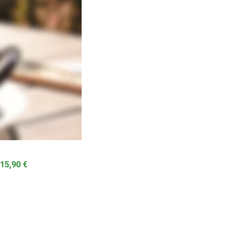
nsch auch ohne
2,90 €   klein 9,90 €
unklem Brot und 
-Pommes 
15,90 €
und Beilagen-Salat 
15,90 €