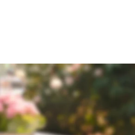
müse
 9,90 €
ischem Gemüse 
12,90 €
ntenbrust und frischem Gemüse 
14,90 €
 in klein !!!