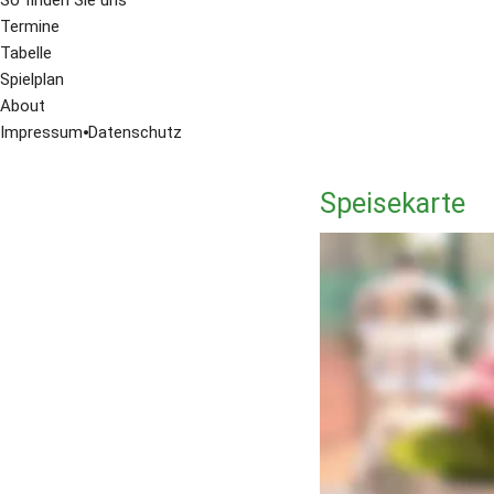
So finden Sie uns
Termine
Tabelle
Spielplan
About
Impressum
⦁
Datenschutz
Speisekarte
Asiapfanne
Gebratene Nudeln 
mit frischem Ge
mit Huhn und fr
mit gebackener E
gibt es alles auch