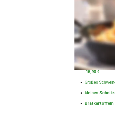
In unserer Asisapfanne
Aus der Pfanne
Bauernfrühstück mit 
gebackener Camem
Zwiebeln  
10,90 
Großes Schwein
Großes Schweine
15,90 €
Großes Schweine
kleines Schnitze
Bratkartoffeln